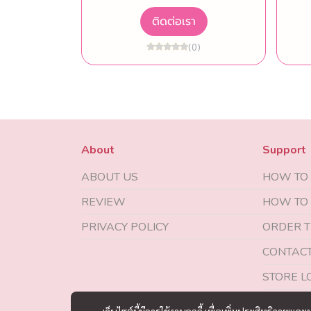
ติดต่อเรา
(0)
About
Support
ABOUT US
HOW TO
REVIEW
HOW TO
PRIVACY POLICY
ORDER T
CONTACT
STORE L