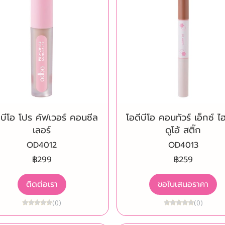
ีบีโอ โปร คัฟเวอร์ คอนซีล
โอดีบีโอ คอนทัวร์ เอ็กซ์ ไ
เลอร์
ดูโอ้ สติ๊ก
OD4012
OD4013
฿299
฿259
ติดต่อเรา
ขอใบเสนอราคา
(0)
(0)