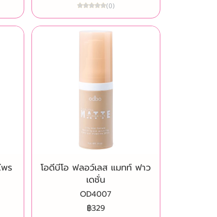
(0)
 ไพร
โอดีบีโอ ฟลอว์เลส แมทท์ ฟาว
เดชั่น
OD4007
฿329