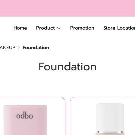
Home
Product
Promotion
Store Locatio
AKEUP
Foundation
Foundation