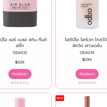
ีบีโอ แอร์ เบลอ สกิน ทิ้นต์
โอดีบีโอ ไลท์เวท โกลว์ว
สติ๊ก
ลิควิด ฟาวเดชั่น
OD4015
OD4014
฿299
฿339
ติดต่อเรา
ติดต่อเรา
(0)
(0)
NEW