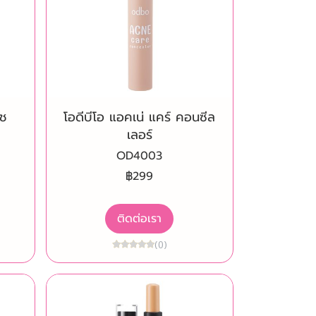
ิช
โอดีบีโอ แอคเน่ แคร์ คอนซีล
เลอร์
OD4003
฿299
ติดต่อเรา
(0)